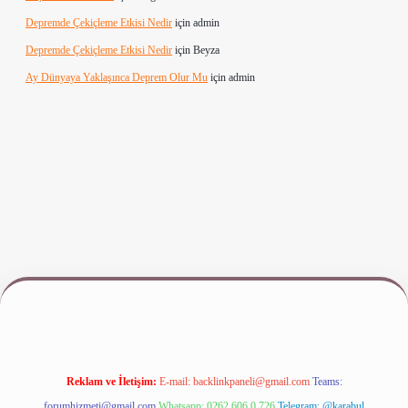
Depremde Çekiçleme Etkisi Nedir
için
admin
Depremde Çekiçleme Etkisi Nedir
için
Beyza
Ay Dünyaya Yaklaşınca Deprem Olur Mu
için
admin
iş
www.betexper.xyz/
Reklam ve İletişim:
E-mail:
backlinkpaneli@gmail.com
Teams:
forumhizmeti@gmail.com
Whatsapp: 0262 606 0 726
Telegram: @karabul