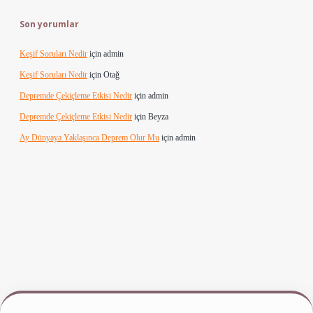
Son yorumlar
Keşif Soruları Nedir
için
admin
Keşif Soruları Nedir
için
Otağ
Depremde Çekiçleme Etkisi Nedir
için
admin
Depremde Çekiçleme Etkisi Nedir
için
Beyza
Ay Dünyaya Yaklaşınca Deprem Olur Mu
için
admin
www.betexper.xyz/