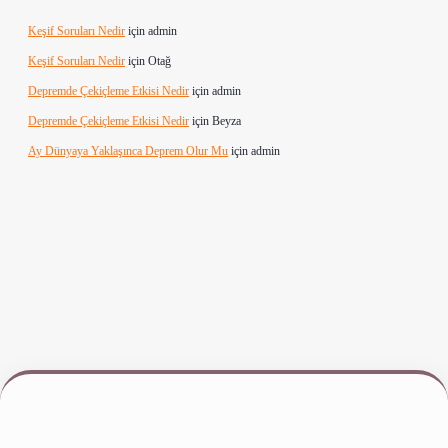
Keşif Soruları Nedir
için
admin
Keşif Soruları Nedir
için
Otağ
Depremde Çekiçleme Etkisi Nedir
için
admin
Depremde Çekiçleme Etkisi Nedir
için
Beyza
Ay Dünyaya Yaklaşınca Deprem Olur Mu
için
admin
 giriş
www.betexper.xyz/