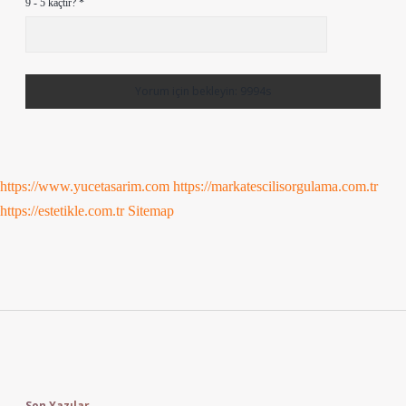
9 - 5 kaçtır?
*
https://www.yucetasarim.com
https://markatescilisorgulama.com.tr
https://estetikle.com.tr
Sitemap
Sidebar
Son Yazılar