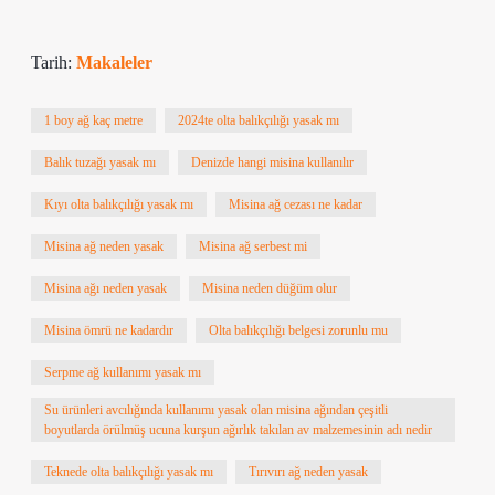
Tarih:
Makaleler
1 boy ağ kaç metre
2024te olta balıkçılığı yasak mı
Balık tuzağı yasak mı
Denizde hangi misina kullanılır
Kıyı olta balıkçılığı yasak mı
Misina ağ cezası ne kadar
Misina ağ neden yasak
Misina ağ serbest mi
Misina ağı neden yasak
Misina neden düğüm olur
Misina ömrü ne kadardır
Olta balıkçılığı belgesi zorunlu mu
Serpme ağ kullanımı yasak mı
Su ürünleri avcılığında kullanımı yasak olan misina ağından çeşitli
boyutlarda örülmüş ucuna kurşun ağırlık takılan av malzemesinin adı nedir
Teknede olta balıkçılığı yasak mı
Tırıvırı ağ neden yasak