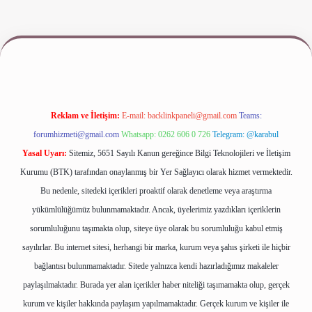
iş
www.betexper.xyz/
Reklam ve İletişim:
E-mail:
backlinkpaneli@gmail.com
Teams:
forumhizmeti@gmail.com
Whatsapp: 0262 606 0 726
Telegram: @karabul
Yasal Uyarı:
Sitemiz, 5651 Sayılı Kanun gereğince Bilgi Teknolojileri ve İletişim
Kurumu (BTK) tarafından onaylanmış bir Yer Sağlayıcı olarak hizmet vermektedir.
Bu nedenle, sitedeki içerikleri proaktif olarak denetleme veya araştırma
yükümlülüğümüz bulunmamaktadır. Ancak, üyelerimiz yazdıkları içeriklerin
sorumluluğunu taşımakta olup, siteye üye olarak bu sorumluluğu kabul etmiş
sayılırlar. Bu internet sitesi, herhangi bir marka, kurum veya şahıs şirketi ile hiçbir
bağlantısı bulunmamaktadır. Sitede yalnızca kendi hazırladığımız makaleler
paylaşılmaktadır. Burada yer alan içerikler haber niteliği taşımamakta olup, gerçek
kurum ve kişiler hakkında paylaşım yapılmamaktadır. Gerçek kurum ve kişiler ile