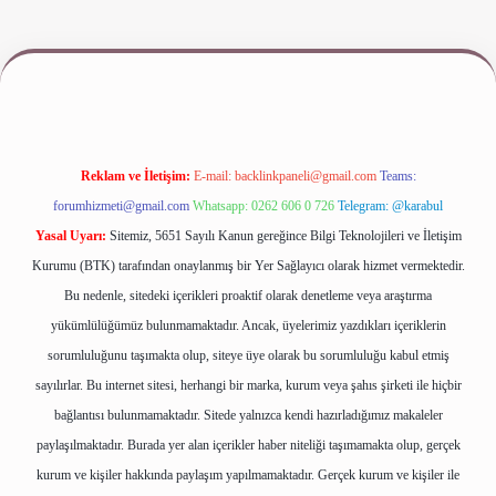
iriş
www.betexper.xyz/
Reklam ve İletişim:
E-mail:
backlinkpaneli@gmail.com
Teams:
forumhizmeti@gmail.com
Whatsapp: 0262 606 0 726
Telegram: @karabul
Yasal Uyarı:
Sitemiz, 5651 Sayılı Kanun gereğince Bilgi Teknolojileri ve İletişim
Kurumu (BTK) tarafından onaylanmış bir Yer Sağlayıcı olarak hizmet vermektedir.
Bu nedenle, sitedeki içerikleri proaktif olarak denetleme veya araştırma
yükümlülüğümüz bulunmamaktadır. Ancak, üyelerimiz yazdıkları içeriklerin
sorumluluğunu taşımakta olup, siteye üye olarak bu sorumluluğu kabul etmiş
sayılırlar. Bu internet sitesi, herhangi bir marka, kurum veya şahıs şirketi ile hiçbir
bağlantısı bulunmamaktadır. Sitede yalnızca kendi hazırladığımız makaleler
paylaşılmaktadır. Burada yer alan içerikler haber niteliği taşımamakta olup, gerçek
kurum ve kişiler hakkında paylaşım yapılmamaktadır. Gerçek kurum ve kişiler ile