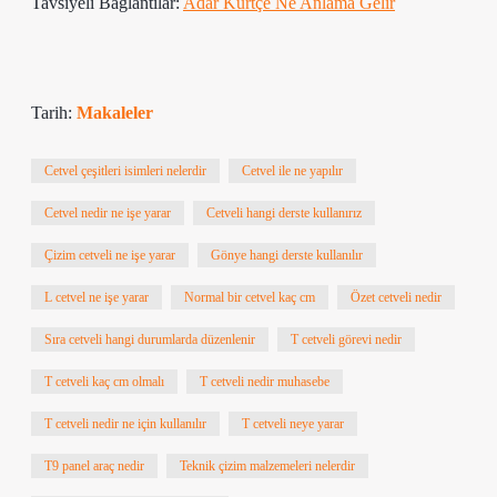
Tavsiyeli Bağlantılar:
Adar Kürtçe Ne Anlama Gelir
Tarih:
Makaleler
Cetvel çeşitleri isimleri nelerdir
Cetvel ile ne yapılır
Cetvel nedir ne işe yarar
Cetveli hangi derste kullanırız
Çizim cetveli ne işe yarar
Gönye hangi derste kullanılır
L cetvel ne işe yarar
Normal bir cetvel kaç cm
Özet cetveli nedir
Sıra cetveli hangi durumlarda düzenlenir
T cetveli görevi nedir
T cetveli kaç cm olmalı
T cetveli nedir muhasebe
T cetveli nedir ne için kullanılır
T cetveli neye yarar
T9 panel araç nedir
Teknik çizim malzemeleri nelerdir