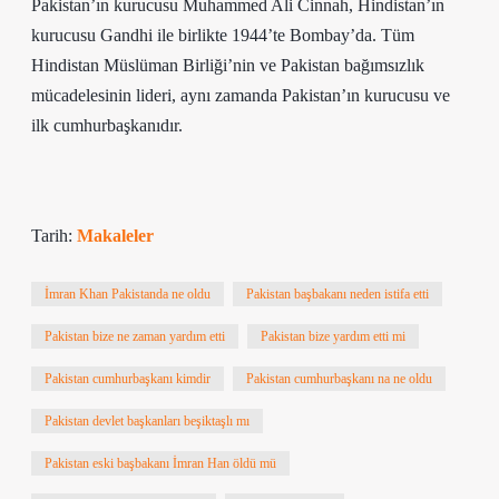
Pakistan’ın kurucusu Muhammed Ali Cinnah, Hindistan’ın
kurucusu Gandhi ile birlikte 1944’te Bombay’da. Tüm
Hindistan Müslüman Birliği’nin ve Pakistan bağımsızlık
mücadelesinin lideri, aynı zamanda Pakistan’ın kurucusu ve
ilk cumhurbaşkanıdır.
Tarih:
Makaleler
İmran Khan Pakistanda ne oldu
Pakistan başbakanı neden istifa etti
Pakistan bize ne zaman yardım etti
Pakistan bize yardım etti mi
Pakistan cumhurbaşkanı kimdir
Pakistan cumhurbaşkanı na ne oldu
Pakistan devlet başkanları beşiktaşlı mı
Pakistan eski başbakanı İmran Han öldü mü