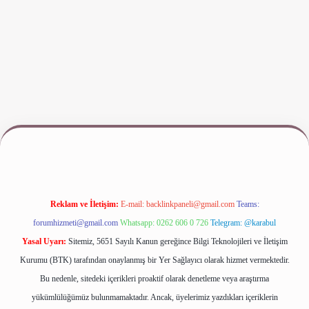
iş
www.betexper.xyz/
Reklam ve İletişim:
E-mail:
backlinkpaneli@gmail.com
Teams:
forumhizmeti@gmail.com
Whatsapp: 0262 606 0 726
Telegram: @karabul
Yasal Uyarı:
Sitemiz, 5651 Sayılı Kanun gereğince Bilgi Teknolojileri ve İletişim
Kurumu (BTK) tarafından onaylanmış bir Yer Sağlayıcı olarak hizmet vermektedir.
Bu nedenle, sitedeki içerikleri proaktif olarak denetleme veya araştırma
yükümlülüğümüz bulunmamaktadır. Ancak, üyelerimiz yazdıkları içeriklerin