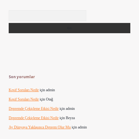
Arama
Son yorumlar
Keşif Soruları Nedir
için
admin
Keşif Soruları Nedir
için
Otağ
Depremde Çekiçleme Etkisi Nedir
için
admin
Depremde Çekiçleme Etkisi Nedir
için
Beyza
Ay Dünyaya Yaklaşınca Deprem Olur Mu
için
admin