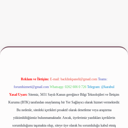
 giriş
www.betexper.xyz/
Reklam ve İletişim:
E-mail:
backlinkpaneli@gmail.com
Teams:
forumhizmeti@gmail.com
Whatsapp: 0262 606 0 726
Telegram: @karabul
Yasal Uyarı:
Sitemiz, 5651 Sayılı Kanun gereğince Bilgi Teknolojileri ve İletişim
Kurumu (BTK) tarafından onaylanmış bir Yer Sağlayıcı olarak hizmet vermektedir.
Bu nedenle, sitedeki içerikleri proaktif olarak denetleme veya araştırma
yükümlülüğümüz bulunmamaktadır. Ancak, üyelerimiz yazdıkları içeriklerin
sorumluluğunu taşımakta olup, siteye üye olarak bu sorumluluğu kabul etmiş