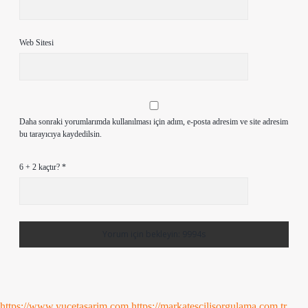
Web Sitesi
Daha sonraki yorumlarımda kullanılması için adım, e-posta adresim ve site adresim
bu tarayıcıya kaydedilsin.
6 + 2 kaçtır?
*
https://www.yucetasarim.com
https://markatescilisorgulama.com.tr