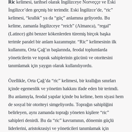
Ric
kelimesi, tarihsel olarak İngilizceye Norveççe ve Eski
İngilizce’den geçmiş bir terimdir. Eski İngilizce’de, “ric”
kelimesi, “krallık” ya da “güç” anlamına geliyordu. Bu
kelime, zamanla İngilizceye “reich” (Almanca), “regal”
(Latince) gibi benzer kökenlerden türemiş birçok başka
terimle paralel bir anlam kazanmıştır. “Ric” kelimesinin ilk
kullanımı, Orta Çağ’ın başlarında, feodal toplumlarda
yöneticilerin ve toprak sahiplerinin gücünü ve otoritesini
tanımlamak için yaygın olarak kullanılıyordu.
Özellikle, Orta Çağ’da “ric” kelimesi, bir krallığın sınırları
içinde egemenlik ve yönetim hakkını ifade eden bir terimdi.
Bu anlamıyla, feodal yapılar içinde bu kelime, hem siyasi hem
de sosyal bir otoriteyi simgeliyordu. Toprağın sahipliğini
belirleyen, aynı zamanda toprağı yöneten kişilere “ric”
sahipleri denirdi. Bu da “ric” kavramının, dönemin güçlü
liderlerini, aristokrasiyi ve yöneticileri tanımlamak için