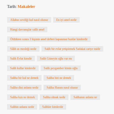
Tarih:
Makaleler
Allahın sevdiği kul nasıl olunur
En iyi amel nedir
Hangi davranışlar salih amel
Öldükten sonra 3 kişinin amel defteri kapanmaz bunlar kimlerdir
Sâlih as mesleği nedir
Salih bir evlat yetiştirmek Sadakai cariye midir
Salih Evlat kimdir
Salih Güneyin oğlu var mı
Salih kullar kimlerdir
Salih peygamber kimin oğlu
Saliha bir kul ne demek
Saliha biri ne demek
Saliha dini anlamı nedir
Saliha Hanım nasıl olunur
Saliha kızı ne demek
Saliha olmak nedir
Salihanın anlamı ne
Salihin anlamı nedir
Salihler kimlerdir