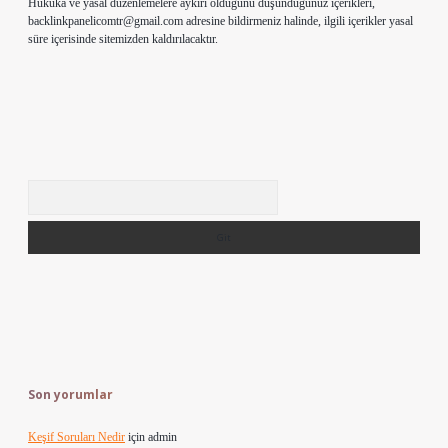
Hukuka ve yasal düzenlemelere aykırı olduğunu düşündüğünüz içerikleri,
backlinkpanelicomtr@gmail.com
adresine bildirmeniz halinde, ilgili içerikler yasal
süre içerisinde sitemizden kaldırılacaktır.
Arama
Son yorumlar
Keşif Soruları Nedir
için
admin