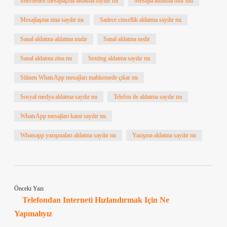
İnternetten mesajlaşma aldatma sayılır mı
Mesajla aldatma olur mu
Mesajlaşma zina sayılır mı
Sadece cinsellik aldatma sayılır mı
Sanal aldatma aldatma mıdır
Sanal aldatma nedir
Sanal aldatma zina mı
Sexting aldatma sayılır mı
Silinen WhatsApp mesajları mahkemede çıkar mı
Sosyal medya aldatma sayılır mı
Telefon ile aldatma sayılır mı
WhatsApp mesajları kanıt sayılır mı
Whatsapp yazışmaları aldatma sayılır mı
Yazışma aldatma sayılır mı
Önceki Yazı
Telefondan Interneti Hızlandırmak Için Ne
Yapmalıyız