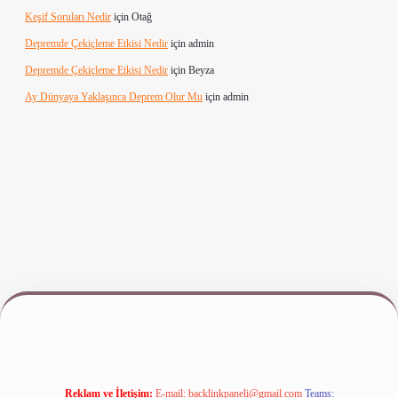
Keşif Soruları Nedir
için
Otağ
Depremde Çekiçleme Etkisi Nedir
için
admin
Depremde Çekiçleme Etkisi Nedir
için
Beyza
Ay Dünyaya Yaklaşınca Deprem Olur Mu
için
admin
riş
www.betexper.xyz/
Reklam ve İletişim:
E-mail:
backlinkpaneli@gmail.com
Teams: