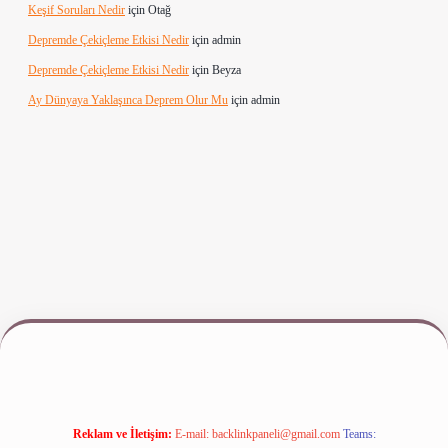
Keşif Soruları Nedir
için
Otağ
Depremde Çekiçleme Etkisi Nedir
için
admin
Depremde Çekiçleme Etkisi Nedir
için
Beyza
Ay Dünyaya Yaklaşınca Deprem Olur Mu
için
admin
iriş
www.betexper.xyz/
Reklam ve İletişim:
E-mail:
backlinkpaneli@gmail.com
Teams: