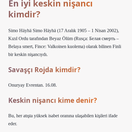
En iyi keskin nişancı
kimdir?
Simo Häyhä Simo Häyhä (17 Aralık 1905 – 1 Nisan 2002),
Kızıl Ordu tarafından Beyaz Ölüm (Rusça: Белая смерть –
Belaya smert, Fince: Valkoinen kuolema) olarak bilinen Finli
bir keskin nişancıydı.
Savaşçı Rojda kimdir?
Onuryay Evrentan. 16.08.
Keskin nişancı kime denir?
Bu, her atışta yüksek isabet oranına ulaşabilen kişileri ifade
eder.