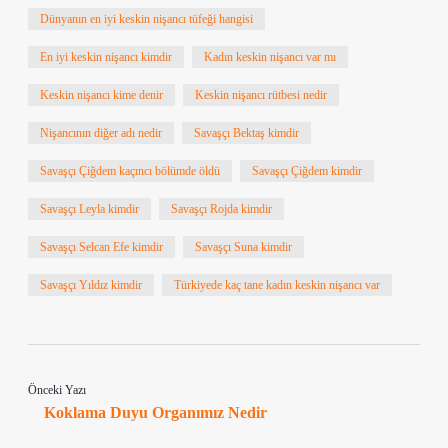
Dünyanın en iyi keskin nişancı tüfeği hangisi
En iyi keskin nişancı kimdir
Kadın keskin nişancı var mı
Keskin nişancı kime denir
Keskin nişancı rütbesi nedir
Nişancının diğer adı nedir
Savaşçı Bektaş kimdir
Savaşçı Çiğdem kaçıncı bölümde öldü
Savaşçı Çiğdem kimdir
Savaşçı Leyla kimdir
Savaşçı Rojda kimdir
Savaşçı Selcan Efe kimdir
Savaşçı Suna kimdir
Savaşçı Yıldız kimdir
Türkiyede kaç tane kadın keskin nişancı var
Önceki Yazı
Koklama Duyu Organımız Nedir