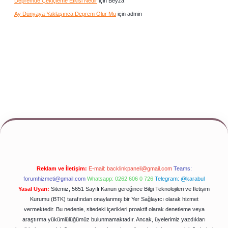
Depremde Çekiçleme Etkisi Nedir
için
Beyza
Ay Dünyaya Yaklaşınca Deprem Olur Mu
için
admin
Reklam ve İletişim:
E-mail:
backlinkpaneli@gmail.com
Teams:
forumhizmeti@gmail.com
Whatsapp: 0262 606 0 726
Telegram: @karabul
Yasal Uyarı:
Sitemiz, 5651 Sayılı Kanun gereğince Bilgi Teknolojileri ve İletişim
Kurumu (BTK) tarafından onaylanmış bir Yer Sağlayıcı olarak hizmet
vermektedir. Bu nedenle, sitedeki içerikleri proaktif olarak denetleme veya
araştırma yükümlülüğümüz bulunmamaktadır. Ancak, üyelerimiz yazdıkları