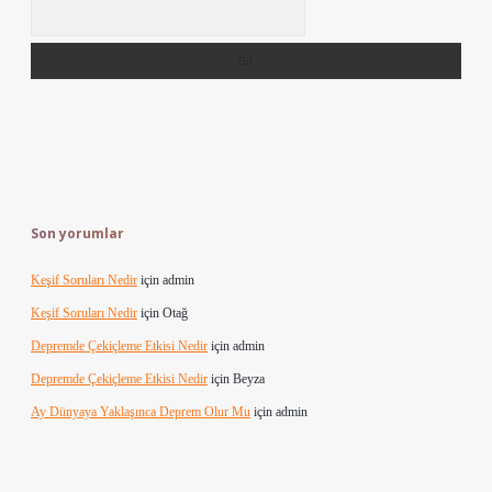
Arama
Son yorumlar
Keşif Soruları Nedir
için
admin
Keşif Soruları Nedir
için
Otağ
Depremde Çekiçleme Etkisi Nedir
için
admin
Depremde Çekiçleme Etkisi Nedir
için
Beyza
Ay Dünyaya Yaklaşınca Deprem Olur Mu
için
admin