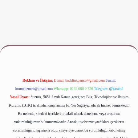
www.betexper.xyz/
Reklam ve İletişim:
E-mail:
backlinkpaneli@gmail.com
Teams:
forumhizmeti@gmail.com
Whatsapp: 0262 606 0 726
Telegram: @karabul
Yasal Uyarı:
Sitemiz, 5651 Sayılı Kanun gereğince Bilgi Teknolojileri ve İletişim
Kurumu (BTK) tarafından onaylanmış bir Yer Sağlayıcı olarak hizmet vermektedir.
Bu nedenle, sitedeki içerikleri proaktif olarak denetleme veya araştırma
yükümlülüğümüz bulunmamaktadır. Ancak, üyelerimiz yazdıkları içeriklerin
sorumluluğunu taşımakta olup, siteye üye olarak bu sorumluluğu kabul etmiş