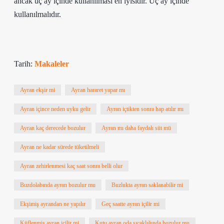
ancak üç ay içinde kullanılması en iyisidir. Üç ay içinde
kullanılmalıdır.
Tarih:
Makaleler
Ayran ekşir mi
Ayran hararet yapar mı
Ayran içince neden uyku gelir
Ayran içtikten sonra hap atılır mı
Ayran kaç derecede bozulur
Ayran mı daha faydalı süt mü
Ayran ne kadar sürede tüketilmeli
Ayran zehirlenmesi kaç saat sonra belli olur
Buzdolabında ayran bozulur mu
Buzlukta ayran saklanabilir mi
Ekşimiş ayrandan ne yapılır
Geç saatte ayran içilir mi
Küflenmiş ayran içilir mi
Kutu ayran oda sıcaklığında bozulur mu