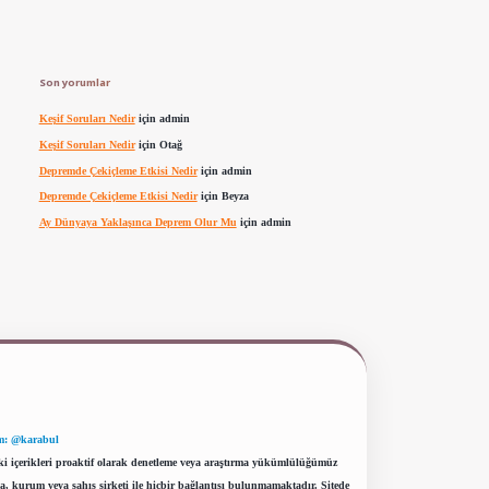
Son yorumlar
Keşif Soruları Nedir
için
admin
Keşif Soruları Nedir
için
Otağ
Depremde Çekiçleme Etkisi Nedir
için
admin
Depremde Çekiçleme Etkisi Nedir
için
Beyza
Ay Dünyaya Yaklaşınca Deprem Olur Mu
için
admin
m: @karabul
eki içerikleri proaktif olarak denetleme veya araştırma yükümlülüğümüz
a, kurum veya şahıs şirketi ile hiçbir bağlantısı bulunmamaktadır. Sitede