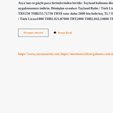
Asya’nın en güçlü para birimlerinden biridir. Tayland bahtının dö
uygulamamızı indirin. Dönüşüm oranları Tayland Bahtı / Tür
TRY250 THB255.71750 TRY8 satır daha 2000 bin baht kaç TL? Dö
/ Türk Lirası1000 THB1.021,07000 TRY2000 THB2.042,14000 
1
Devamını okuyun
Yorum Bırak
Bach
Kaç
Lira
https://www.yucetasarim.com
https://markatescilisorgulama.com.t