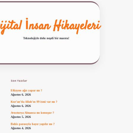
ijital İnsan Hikayeleri
Teknolojiyle dolu neşeli bir macera!
Sidebar
ilbet giriş
famecasino güncel giriş
ilbet yeni giriş
www.betexper.xyz/
Son Yazılar
Efüzyon ağrı yapar mı ?
Ağustos 6, 2026
Kur’an’da Allah’ın 99 ismi var mı ?
Ağustos 6, 2026
Avusturya Almanca mı konuşur ?
Ağustos 5, 2026
Bahis parasıyla hayır yapılır mı ?
Ağustos 4, 2026