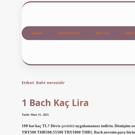
Anasayfa
Gizlilik Politikası
Yasal Uyarı
Hakkım
Etiket:
Baht neresidir
1 Bach Kaç Lira
Tarih: Mart 15, 2025
100 bat kaç TL? Döviz çevirici uygulamamızı indirin. Dönüşüm 
TRY500 THB508.55500 TRY1000 THB1. Bach nerenin para birimi?