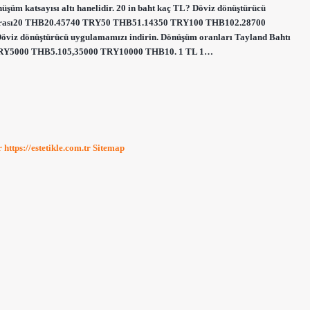
nüşüm katsayısı altı hanelidir. 20 in baht kaç TL? Döviz dönüştürücü
k Lirası20 THB20.45740 TRY50 THB51.14350 TRY100 THB102.28700
viz dönüştürücü uygulamamızı indirin. Dönüşüm oranları Tayland Bahtı
TRY5000 THB5.105,35000 TRY10000 THB10. 1 TL 1…
r
https://estetikle.com.tr
Sitemap