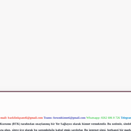
-mail:
backlinkpaneli@gmail.com
Teams:
forumhizmeti@gmail.com
Whatsapp: 0262 606 0 726
Telegra
im Kurumu (BTK) tarafından onaylanmış bir Yer Sağlayıcı olarak hizmet vermektedir. Bu nedenle, sited
 olup, siteye üye olarak bu sorumluluğu kabul etmiş sayılırlar. Bu internet sitesi, herhangi bir mark