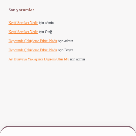
Son yorumlar
Keşif Soruları Nedir
için
admin
Keşif Soruları Nedir
için
Otağ
Depremde Çekiçleme Etkisi Nedir
için
admin
Depremde Çekiçleme Etkisi Nedir
için
Beyza
Ay Dünyaya Yaklaşınca Deprem Olur Mu
için
admin
i giriş
www.betexper.xyz/