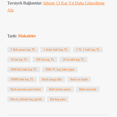
Tavsiyeli Bağlantılar:
Iphone 13 Kaç Yıl Daha Güncelleme
Alır
Tarih:
Makaleler
1 Bali parası kaç TL
1 dolar baht kaç TL
1 TL 1 baht kaç TL
10 bat kaç TL
100 bat kaç TL
20 in baht kaç TL
2000 bin baht kaç TL
2000 TL kaç baht yapar
50000 baht kaç TL
Bach hangi ülke
Bach ne kadar
Bach nerenin para birimi
Baht kimin parası
Baht neresidir
Bat en yüksek kaçı gördü
Bat kaç para