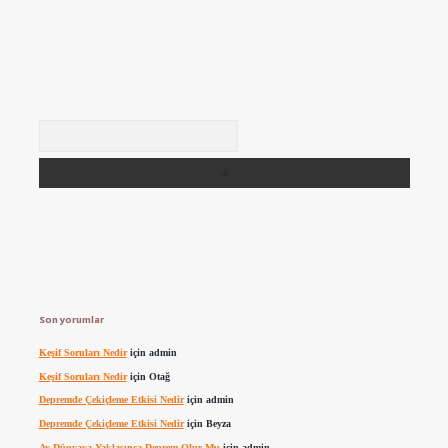
Arama
Son yorumlar
Keşif Soruları Nedir
için
admin
Keşif Soruları Nedir
için
Otağ
Depremde Çekiçleme Etkisi Nedir
için
admin
Depremde Çekiçleme Etkisi Nedir
için
Beyza
Ay Dünyaya Yaklaşınca Deprem Olur Mu
için
admin