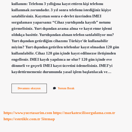
kullanım: Telefonu 3 yıllığına kayıt ettiren kişi telefonu
kullanmak zorundadır. 3 yıl sonra telefonu istediğiniz kişiye
satabilirsiniz. Kayıttan sonra e-devlet üzerinden IMEI
sorgulaması yaparsanız “Cihaz yurtdışında kayıtlı” notunu
görmelisiniz. Yurt dışından arama alma ve kayıt etme işlemi
oldukça basittir. Yurtdışından alınan telefon satılabiliyor mu?
Yurt dışından getirdiğim cihazımı Türkiye’de kullanabilir
miyim? Yurt dışından getirilen telefonlar kayıt olmadan 120 gün
kullanılabilir. Cihaz 120 gün içinde kayıt edilmezse iletişimden
engellenir. IMEI kaydı yapılınca ne olur? 120 gün içinde eve
dönmeli ve geçerli IMEI kayıt ücretini ödemelisiniz. IMEI’yi
kaydettirmemeniz durumunda yasal işlem başlatılacak ve…
Imei
Devamını okuyun
Yorum Bırak
Kaydı
Yapılan
Telefon
Satılır
Mı
https://www.yucetasarim.com
https://markatescilisorgulama.com.tr
https://estetikle.com.tr
Sitemap