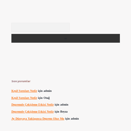
Arama
Son yorumlar
Keşif Soruları Nedir
için
admin
Keşif Soruları Nedir
için
Otağ
Depremde Çekiçleme Etkisi Nedir
için
admin
Depremde Çekiçleme Etkisi Nedir
için
Beyza
Ay Dünyaya Yaklaşınca Deprem Olur Mu
için
admin