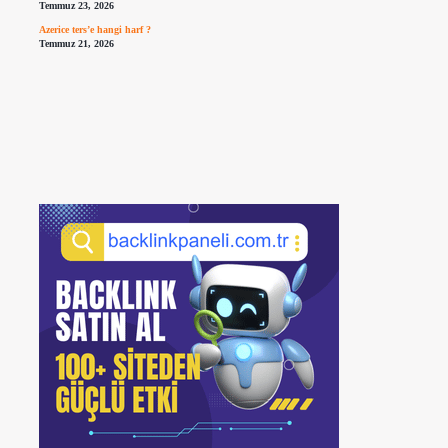
Temmuz 23, 2026
Azerice ters’e hangi harf ?
Temmuz 21, 2026