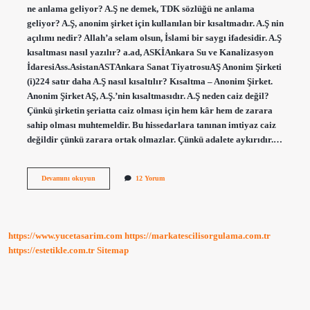
ne anlama geliyor? A.Ş ne demek, TDK sözlüğü ne anlama
geliyor? A.Ş, anonim şirket için kullanılan bir kısaltmadır. A.Ş nin
açılımı nedir? Allah’a selam olsun, İslami bir saygı ifadesidir. A.Ş
kısaltması nasıl yazılır? a.ad, ASKİAnkara Su ve Kanalizasyon
İdaresiAss.AsistanASTAnkara Sanat TiyatrosuAŞ Anonim Şirketi
(i)224 satır daha A.Ş nasıl kısaltılır? Kısaltma – Anonim Şirket.
Anonim Şirket AŞ, A.Ş.’nin kısaltmasıdır. A.Ş neden caiz değil?
Çünkü şirketin şeriatta caiz olması için hem kâr hem de zarara
sahip olması muhtemeldir. Bu hissedarlara tanınan imtiyaz caiz
değildir çünkü zarara ortak olmazlar. Çünkü adalete aykırıdır.…
A
Devamını okuyun
12 Yorum
S
Anlamı
Nedir
https://www.yucetasarim.com
https://markatescilisorgulama.com.tr
https://estetikle.com.tr
Sitemap