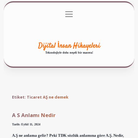
menüyü
Anasayfa
Gizlilik Politikası
Yasal Uyarı
aç
Hakkımızda
Dijital İnsan Hikayeleri
Teknolojiyle dolu neşeli bir macera!
Etiket:
Ticaret AŞ ne demek
A S Anlamı Nedir
Tarih: Eylül 11, 2024
A.Ş ne anlama gelir? Peki TDK sözlük anlamına göre A.Ş. Nedir,