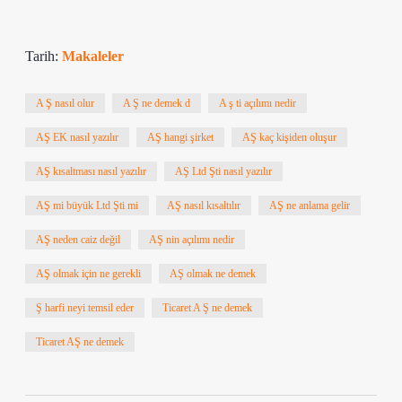
Tarih:
Makaleler
A Ş nasıl olur
A Ş ne demek d
A ş ti açılımı nedir
AŞ EK nasıl yazılır
AŞ hangi şirket
AŞ kaç kişiden oluşur
AŞ kısaltması nasıl yazılır
AŞ Ltd Şti nasıl yazılır
AŞ mi büyük Ltd Şti mi
AŞ nasıl kısaltılır
AŞ ne anlama gelir
AŞ neden caiz değil
AŞ nin açılımı nedir
AŞ olmak için ne gerekli
AŞ olmak ne demek
Ş harfi neyi temsil eder
Ticaret A Ş ne demek
Ticaret AŞ ne demek