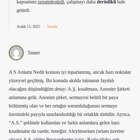
kapsamını
zenginleştirdi
, çalışmayı daha
derinlikli
hale
getirdi.
Aralık 15, 2025
Yanıtla
Tamer
A S Anlamı Nedir konusu iyi toparlanmış, ancak bazı noktalar
yüzeysel geçilmiş. Bu konuda akılda tutmanın faydalı
olacağını düşündüğüm detay: A.Ş. kısaltması, Anonim Şirketi
anlamına gelir. Anonim şirket, sermayesi belirli bir paya
bölünmüş olan ve her ortağın sorumluluğunun sermaye
üzerindeki payıyla sınırlandırıldığı bir ortaklık türüdür. Ayrıca,
“A.S.” şeklinde kullanılan ve farklı anlamlara gelen bazı
kısaltmalar da vardır, örneğin: Aleyhisselam (selam üzerine
olsun); A.S. (diğer Peygamberler için) ; Radıyallahu anh