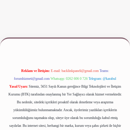
etexper.xyz/
Reklam ve İletişim:
E-mail:
backlinkpaneli@gmail.com
Teams:
forumhizmeti@gmail.com
Whatsapp: 0262 606 0 726
Telegram: @karabul
Yasal Uyarı:
Sitemiz, 5651 Sayılı Kanun gereğince Bilgi Teknolojileri ve İletişim
Kurumu (BTK) tarafından onaylanmış bir Yer Sağlayıcı olarak hizmet vermektedir.
Bu nedenle, sitedeki içerikleri proaktif olarak denetleme veya araştırma
yükümlülüğümüz bulunmamaktadır. Ancak, üyelerimiz yazdıkları içeriklerin
sorumluluğunu taşımakta olup, siteye üye olarak bu sorumluluğu kabul etmiş
sayılırlar. Bu internet sitesi, herhangi bir marka, kurum veya şahıs şirketi ile hiçbir