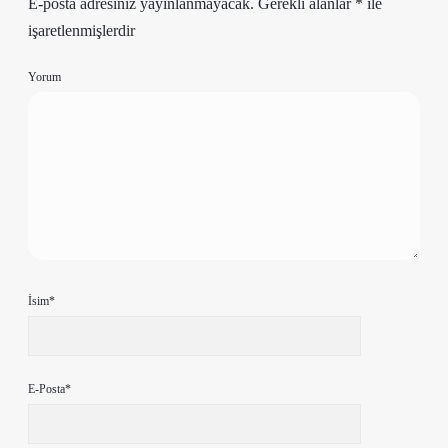
E-posta adresiniz yayınlanmayacak.
Gerekli alanlar
*
ile
işaretlenmişlerdir
Yorum
İsim*
E-Posta*