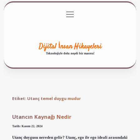
menüyü
Anasayfa
Gizlilik Politikası
Yasal Uyarı
aç
Hakkımızda
Dijital İnsan Hikayeleri
Teknolojiyle dolu neşeli bir macera!
Etiket:
Utanç temel duygu mudur
Utancın Kaynağı Nedir
Tarih: Kasım 22, 2024
Utanç duygusu nereden gelir? Utanç, ego ile ego ideali arasındaki