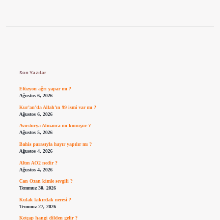
Sidebar
Son Yazılar
Efüzyon ağrı yapar mı ?
Ağustos 6, 2026
Kur’an’da Allah’ın 99 ismi var mı ?
Ağustos 6, 2026
Avusturya Almanca mı konuşur ?
Ağustos 5, 2026
Bahis parasıyla hayır yapılır mı ?
Ağustos 4, 2026
Altın AO2 nedir ?
Ağustos 4, 2026
Can Ozan kimle sevgili ?
Temmuz 30, 2026
Kulak kıkırdak neresi ?
Temmuz 27, 2026
Ketçap hangi dilden gelir ?