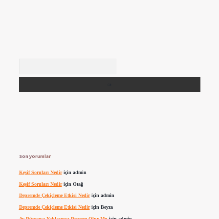
Arama
Son yorumlar
Keşif Soruları Nedir
için
admin
Keşif Soruları Nedir
için
Otağ
Depremde Çekiçleme Etkisi Nedir
için
admin
Depremde Çekiçleme Etkisi Nedir
için
Beyza
Ay Dünyaya Yaklaşınca Deprem Olur Mu
için
admin