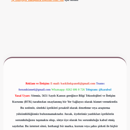
ww.betexper.xyz/
Reklam ve İletişim:
E-mail:
backlinkpaneli@gmail.com
Teams:
forumhizmeti@gmail.com
Whatsapp: 0262 606 0 726
Telegram: @karabul
Yasal Uyarı:
Sitemiz, 5651 Sayılı Kanun gereğince Bilgi Teknolojileri ve İletişim
Kurumu (BTK) tarafından onaylanmış bir Yer Sağlayıcı olarak hizmet vermektedir.
Bu nedenle, sitedeki içerikleri proaktif olarak denetleme veya araştırma
yükümlülüğümüz bulunmamaktadır. Ancak, üyelerimiz yazdıkları içeriklerin
sorumluluğunu taşımakta olup, siteye üye olarak bu sorumluluğu kabul etmiş
sayılırlar. Bu internet sitesi, herhangi bir marka, kurum veya şahıs şirketi ile hiçbir