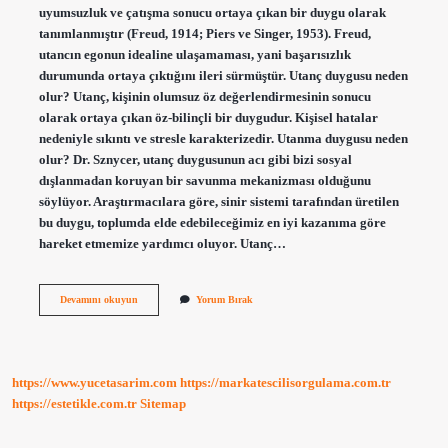
uyumsuzluk ve çatışma sonucu ortaya çıkan bir duygu olarak
tanımlanmıştır (Freud, 1914; Piers ve Singer, 1953). Freud,
utancın egonun idealine ulaşamaması, yani başarısızlık
durumunda ortaya çıktığını ileri sürmüştür. Utanç duygusu neden
olur? Utanç, kişinin olumsuz öz değerlendirmesinin sonucu
olarak ortaya çıkan öz-bilinçli bir duygudur. Kişisel hatalar
nedeniyle sıkıntı ve stresle karakterizedir. Utanma duygusu neden
olur? Dr. Sznycer, utanç duygusunun acı gibi bizi sosyal
dışlanmadan koruyan bir savunma mekanizması olduğunu
söylüyor. Araştırmacılara göre, sinir sistemi tarafından üretilen
bu duygu, toplumda elde edebileceğimiz en iyi kazanıma göre
hareket etmemize yardımcı oluyor. Utanç…
Utancın
Devamını okuyun
Yorum Bırak
Kaynağı
Nedir
https://www.yucetasarim.com
https://markatescilisorgulama.com.tr
https://estetikle.com.tr
Sitemap