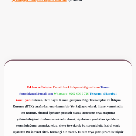
www.betexper.xyz/
Reklam ve İletişim:
E-mail:
backlinkpaneli@gmail.com
Teams:
forumhizmeti@gmail.com
Whatsapp: 0262 606 0 726
Telegram: @karabul
Yasal Uyarı:
Sitemiz, 5651 Sayılı Kanun gereğince Bilgi Teknolojileri ve İletişim
Kurumu (BTK) tarafından onaylanmış bir Yer Sağlayıcı olarak hizmet vermektedir.
Bu nedenle, sitedeki içerikleri proaktif olarak denetleme veya araştırma
yükümlülüğümüz bulunmamaktadır. Ancak, üyelerimiz yazdıkları içeriklerin
sorumluluğunu taşımakta olup, siteye üye olarak bu sorumluluğu kabul etmiş
sayılırlar. Bu internet sitesi, herhangi bir marka, kurum veya şahıs şirketi ile hiçbir