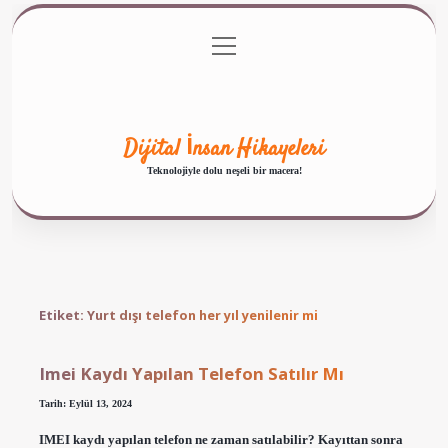
menüyü
Anasayfa
Gizlilik Politikası
Yasal Uyarı
aç
Hakkımızda
Dijital İnsan Hikayeleri
Teknolojiyle dolu neşeli bir macera!
Etiket:
Yurt dışı telefon her yıl yenilenir mi
Imei Kaydı Yapılan Telefon Satılır Mı
Tarih: Eylül 13, 2024
IMEI kaydı yapılan telefon ne zaman satılabilir? Kayıttan sonra