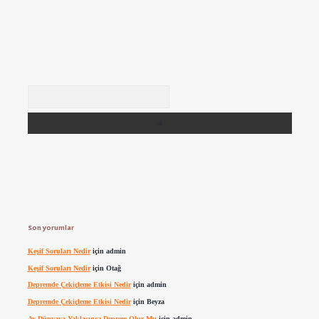
Arama
Son yorumlar
Keşif Soruları Nedir
için
admin
Keşif Soruları Nedir
için
Otağ
Depremde Çekiçleme Etkisi Nedir
için
admin
Depremde Çekiçleme Etkisi Nedir
için
Beyza
Ay Dünyaya Yaklaşınca Deprem Olur Mu
için
admin