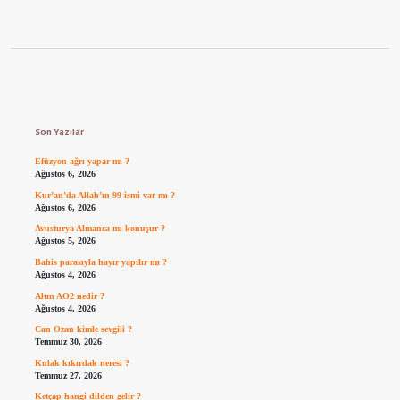
Sidebar
Son Yazılar
Efüzyon ağrı yapar mı ?
Ağustos 6, 2026
Kur’an’da Allah’ın 99 ismi var mı ?
Ağustos 6, 2026
Avusturya Almanca mı konuşur ?
Ağustos 5, 2026
Bahis parasıyla hayır yapılır mı ?
Ağustos 4, 2026
Altın AO2 nedir ?
Ağustos 4, 2026
Can Ozan kimle sevgili ?
Temmuz 30, 2026
Kulak kıkırdak neresi ?
Temmuz 27, 2026
Ketçap hangi dilden gelir ?