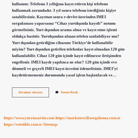
kullanım: Telefonu 3 yıllığına kayıt ettiren kişi telefonu
kullanmak zorundadır. 3 yıl sonra telefonu istediğiniz kişiye
satabilirsiniz. Kayıttan sonra e-devlet üzerinden IMEI
sorgulaması yaparsanız “Cihaz yurtdışında kayıtlı” notunu
görmelisiniz. Yurt dışından arama alma ve kayıt etme işlemi
oldukça basittir. Yurtdışından alınan telefon satılabiliyor mu?
Yurt dışından getirdiğim cihazımı Türkiye’de kullanabilir
miyim? Yurt dışından getirilen telefonlar kayıt olmadan 120 gün
kullanılabilir. Cihaz 120 gün içinde kayıt edilmezse iletişimden
engellenir. IMEI kaydı yapılınca ne olur? 120 gün içinde eve
dönmeli ve geçerli IMEI kayıt ücretini ödemelisiniz. IMEI’yi
kaydettirmemeniz durumunda yasal işlem başlatılacak ve…
Imei
Devamını okuyun
Yorum Bırak
Kaydı
Yapılan
Telefon
Satılır
Mı
https://www.yucetasarim.com
https://markatescilisorgulama.com.tr
https://estetikle.com.tr
Sitemap