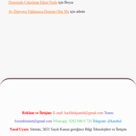
Depremde Çekiçleme Etkisi Nedir
için
Beyza
Ay Dünyaya Yaklaşınca Deprem Olur Mu
için
admin
ww.betexper.xyz/
Reklam ve İletişim:
E-mail:
backlinkpaneli@gmail.com
Teams:
forumhizmeti@gmail.com
Whatsapp: 0262 606 0 726
Telegram: @karabul
Yasal Uyarı:
Sitemiz, 5651 Sayılı Kanun gereğince Bilgi Teknolojileri ve İletişim