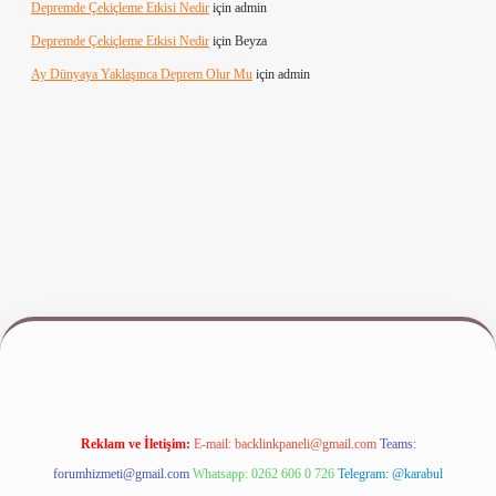
Depremde Çekiçleme Etkisi Nedir
için
admin
Depremde Çekiçleme Etkisi Nedir
için
Beyza
Ay Dünyaya Yaklaşınca Deprem Olur Mu
için
admin
riş
www.betexper.xyz/
Reklam ve İletişim:
E-mail:
backlinkpaneli@gmail.com
Teams:
forumhizmeti@gmail.com
Whatsapp: 0262 606 0 726
Telegram: @karabul