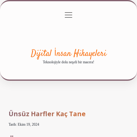
menüyü
Anasayfa
Gizlilik Politikası
Yasal Uyarı
aç
Hakkımızda
Dijital İnsan Hikayeleri
Teknolojiyle dolu neşeli bir macera!
Ünsüz Harfler Kaç Tane
Tarih: Ekim 19, 2024