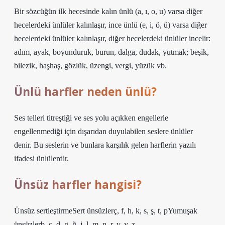
Bir sözcüğün ilk hecesinde kalın ünlü (a, ı, o, u) varsa diğer
hecelerdeki ünlüler kalınlaşır, ince ünlü (e, i, ö, ü) varsa diğer
hecelerdeki ünlüler kalınlaşır, diğer hecelerdeki ünlüler incelir:
adım, ayak, boyunduruk, burun, dalga, dudak, yutmak; beşik,
bilezik, haşhaş, gözlük, üzengi, vergi, yüzük vb.
Ünlü harfler neden ünlü?
Ses telleri titreştiği ve ses yolu açıkken engellerle
engellenmediği için dışarıdan duyulabilen seslere ünlüler
denir. Bu seslerin ve bunlara karşılık gelen harflerin yazılı
ifadesi ünlülerdir.
Ünsüz harfler hangisi?
Ünsüz sertleştirmeSert ünsüzlerç, f, h, k, s, ş, t, pYumuşak
ünsüzlerb, c, d, g, ğ, j, l, m, n, r, v, y, z