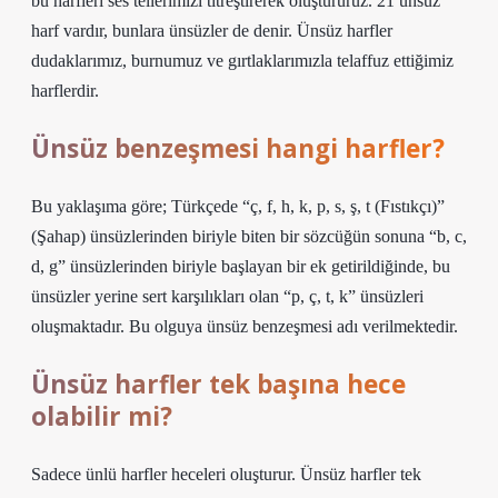
bu harfleri ses tellerimizi titreştirerek oluştururuz. 21 ünsüz
harf vardır, bunlara ünsüzler de denir. Ünsüz harfler
dudaklarımız, burnumuz ve gırtlaklarımızla telaffuz ettiğimiz
harflerdir.
Ünsüz benzeşmesi hangi harfler?
Bu yaklaşıma göre; Türkçede “ç, f, h, k, p, s, ş, t (Fıstıkçı)”
(Şahap) ünsüzlerinden biriyle biten bir sözcüğün sonuna “b, c,
d, g” ünsüzlerinden biriyle başlayan bir ek getirildiğinde, bu
ünsüzler yerine sert karşılıkları olan “p, ç, t, k” ünsüzleri
oluşmaktadır. Bu olguya ünsüz benzeşmesi adı verilmektedir.
Ünsüz harfler tek başına hece
olabilir mi?
Sadece ünlü harfler heceleri oluşturur. Ünsüz harfler tek