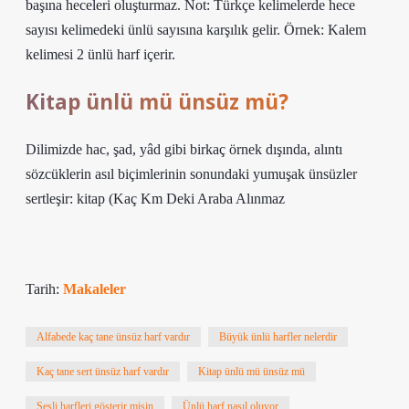
başına heceleri oluşturmaz. Not: Türkçe kelimelerde hece
sayısı kelimedeki ünlü sayısına karşılık gelir. Örnek: Kalem
kelimesi 2 ünlü harf içerir.
Kitap ünlü mü ünsüz mü?
Dilimizde hac, şad, yâd gibi birkaç örnek dışında, alıntı
sözcüklerin asıl biçimlerinin sonundaki yumuşak ünsüzler
sertleşir: kitap (
Kaç Km Deki Araba Alınmaz
Tarih:
Makaleler
Alfabede kaç tane ünsüz harf vardır
Büyük ünlü harfler nelerdir
Kaç tane sert ünsüz harf vardır
Kitap ünlü mü ünsüz mü
Sesli harfleri gösterir misin
Ünlü harf nasıl oluyor