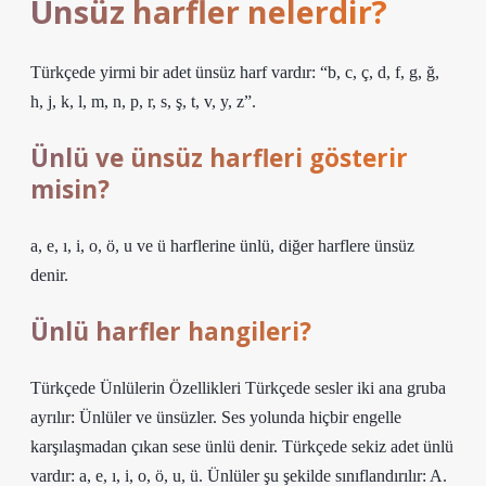
Ünsüz harfler nelerdir?
Türkçede yirmi bir adet ünsüz harf vardır: “b, c, ç, d, f, g, ğ,
h, j, k, l, m, n, p, r, s, ş, t, v, y, z”.
Ünlü ve ünsüz harfleri gösterir
misin?
a, e, ı, i, o, ö, u ve ü harflerine ünlü, diğer harflere ünsüz
denir.
Ünlü harfler hangileri?
Türkçede Ünlülerin Özellikleri Türkçede sesler iki ana gruba
ayrılır: Ünlüler ve ünsüzler. Ses yolunda hiçbir engelle
karşılaşmadan çıkan sese ünlü denir. Türkçede sekiz adet ünlü
vardır: a, e, ı, i, o, ö, u, ü. Ünlüler şu şekilde sınıflandırılır: A.