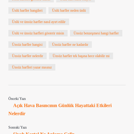
Ünlü harfler hangileri
Ünlü harfler neden ünlü
Ünlü ve ünsüz harfler nasıl ayırt edilir
Ünlü ve ünsüz harfleri gösterir misin
Ünsüz benzeşmesi hangi harfler
Ünsüz harfler hangisi
Ünsüz harfler ne kadardır
Ünsüz harfler nelerdir
Ünsüz harfler tek başına hece olabilir mi
Ünsüz harfleri yazar mısınız
Önceki Yazı
Açık Hava Basıncının Günlük Hayattaki Etkileri
Nelerdir
Sonraki Yazı