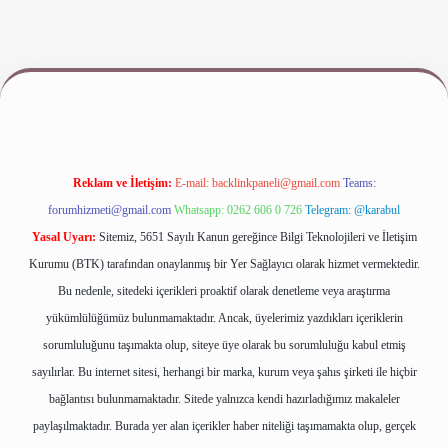
iş
www.betexper.xyz/
Reklam ve İletişim:
E-mail:
backlinkpaneli@gmail.com
Teams:
forumhizmeti@gmail.com
Whatsapp: 0262 606 0 726
Telegram: @karabul
Yasal Uyarı:
Sitemiz, 5651 Sayılı Kanun gereğince Bilgi Teknolojileri ve İletişim
Kurumu (BTK) tarafından onaylanmış bir Yer Sağlayıcı olarak hizmet vermektedir.
Bu nedenle, sitedeki içerikleri proaktif olarak denetleme veya araştırma
yükümlülüğümüz bulunmamaktadır. Ancak, üyelerimiz yazdıkları içeriklerin
sorumluluğunu taşımakta olup, siteye üye olarak bu sorumluluğu kabul etmiş
sayılırlar. Bu internet sitesi, herhangi bir marka, kurum veya şahıs şirketi ile hiçbir
bağlantısı bulunmamaktadır. Sitede yalnızca kendi hazırladığımız makaleler
paylaşılmaktadır. Burada yer alan içerikler haber niteliği taşımamakta olup, gerçek