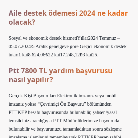
Aile destek ödemesi 2024 ne kadar
olacak?
Sosyal ve ekonomik destek hizmetiYıllar2024 Temmuz –
05.07.2024/5 Aralık genelgeye göre Geçici ekonomik destek
tutarı1 kat8.624,06₺22 kat17.248,12₺3 kat25.
Ptt 7800 TL yardım başvurusu
nasıl yapılır?
Gerçek Kişi Başvuruları Elektronik imzanız veya mobil
imzanız yoksa “Çevrimiçi Ön Başvuru” bölümünden
PTTKEP hesabı başvurusunda bulunabilir, şahsen/yasal
temsilciniz aracılığıyla PTT Müdürlüklerimize başvuruda
bulunabilir ve başvurunuzu tamamladıktan sonra sözleşme
imzalama işlemlerini tamamlayarak PTTKEP hesap sahibi