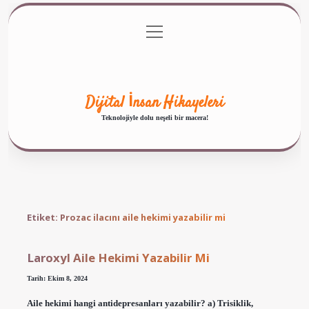
menüyü
Anasayfa
Gizlilik Politikası
Yasal Uyarı
aç
Hakkımızda
Dijital İnsan Hikayeleri
Teknolojiyle dolu neşeli bir macera!
Etiket:
Prozac ilacını aile hekimi yazabilir mi
Laroxyl Aile Hekimi Yazabilir Mi
Tarih: Ekim 8, 2024
Aile hekimi hangi antidepresanları yazabilir? a) Trisiklik,