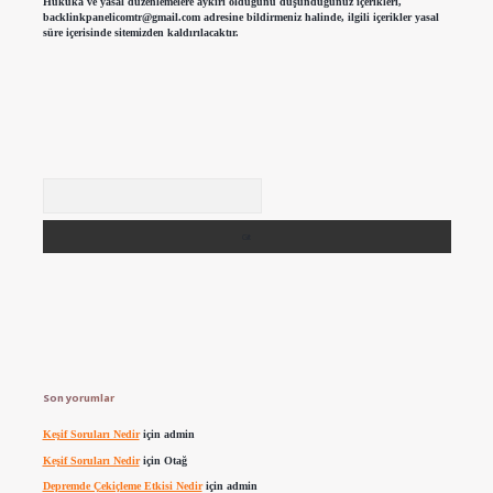
Hukuka ve yasal düzenlemelere aykırı olduğunu düşündüğünüz içerikleri,
backlinkpanelicomtr@gmail.com
adresine bildirmeniz halinde, ilgili içerikler yasal
süre içerisinde sitemizden kaldırılacaktır.
Arama
Son yorumlar
Keşif Soruları Nedir
için
admin
Keşif Soruları Nedir
için
Otağ
Depremde Çekiçleme Etkisi Nedir
için
admin