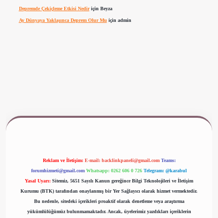
Depremde Çekiçleme Etkisi Nedir
için
Beyza
Ay Dünyaya Yaklaşınca Deprem Olur Mu
için
admin
ww.betexper.xyz/
Reklam ve İletişim:
E-mail:
backlinkpaneli@gmail.com
Teams:
forumhizmeti@gmail.com
Whatsapp: 0262 606 0 726
Telegram: @karabul
Yasal Uyarı:
Sitemiz, 5651 Sayılı Kanun gereğince Bilgi Teknolojileri ve İletişim
Kurumu (BTK) tarafından onaylanmış bir Yer Sağlayıcı olarak hizmet vermektedir.
Bu nedenle, sitedeki içerikleri proaktif olarak denetleme veya araştırma
yükümlülüğümüz bulunmamaktadır. Ancak, üyelerimiz yazdıkları içeriklerin