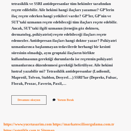
tetrasiklik ve SSRI antidepresanlar tüm hekimler tarafından
reçete edilebilir. Aile hekimi hangi ilaçları yazamaz? GP’lerin
ilaç reçete ederken hangi yetkileri vardır? GP’ler, GP’nin ve
SUT’taki uzmanın reçete edebileceği tüm ilaçları reçete edebilir.
Ancak, SUT’taki ilgili uzmanın (örneğin göz doktoru,
dermatolog, psikiyatrist) reçete edebileceği ilaçları reçete
edemezler. Antidepresan ilaçları hangi doktor yazar? Psikiyatri
uzmanlarınca başlanmayan tedavilerde herhangi bir kesinti
süresinin olmadığı, aynı gruptaki ilaçların birlikte
kullanılmasının gerektiği durumlarda ise reçetenin psikiyatri
uzmanlarınca düzenlenmesi gerektiği belirtiliyor. Aile hekimi
lustral yazabilir mi? Tetrasiklik antidepresanlar (Ludiomil,
Maprotil, Tolvon, Stablon, Desyrel…) SSRI’lar (Depreks, Fulsac,
Florak, Prozac, Faverin, Paxil,…
Laroxyl
Devamını okuyun
Yorum Bırak
Aile
Hekimi
Yazabilir
Mi
https://www.yucetasarim.com
https://markatescilisorgulama.com.tr
https://estetikle.com.tr
Sitemap