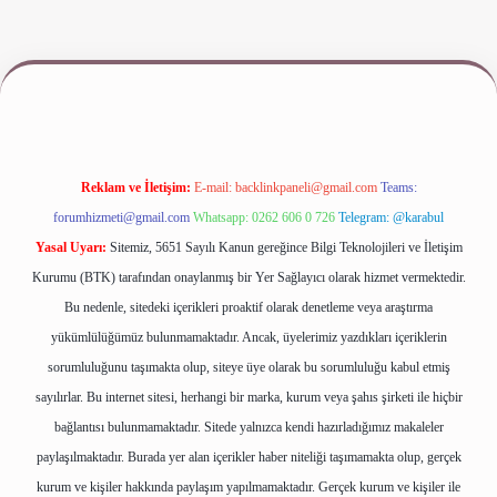
giriş
www.betexper.xyz/
Reklam ve İletişim:
E-mail:
backlinkpaneli@gmail.com
Teams:
forumhizmeti@gmail.com
Whatsapp: 0262 606 0 726
Telegram: @karabul
Yasal Uyarı:
Sitemiz, 5651 Sayılı Kanun gereğince Bilgi Teknolojileri ve İletişim
Kurumu (BTK) tarafından onaylanmış bir Yer Sağlayıcı olarak hizmet vermektedir.
Bu nedenle, sitedeki içerikleri proaktif olarak denetleme veya araştırma
yükümlülüğümüz bulunmamaktadır. Ancak, üyelerimiz yazdıkları içeriklerin
sorumluluğunu taşımakta olup, siteye üye olarak bu sorumluluğu kabul etmiş
sayılırlar. Bu internet sitesi, herhangi bir marka, kurum veya şahıs şirketi ile hiçbir
bağlantısı bulunmamaktadır. Sitede yalnızca kendi hazırladığımız makaleler
paylaşılmaktadır. Burada yer alan içerikler haber niteliği taşımamakta olup, gerçek
kurum ve kişiler hakkında paylaşım yapılmamaktadır. Gerçek kurum ve kişiler ile