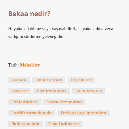
Bekaa nedir?
Hayatta kalabilme veya yaşayabilirlik, hayatta kalma veya
varlığını sürdürme yeteneğidir.
Tarih:
Makaleler
Baka nedir
Bekā hali ne demek
Bekā hali nedir
Bekaa nedir
Dinde bekā ne demek
Fani ne demek fenâ
Fenâ ne demek din
Fenadan bekaya ne demek
Fenafillah makamında ne olur
Fenafillaha ulaşan kişiye ne denir
Hiçlik makamı nedir
Ruhun 3 makamı nedir